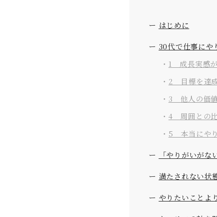
ー
はじめに
ー
30代で仕事にや
・
1 成長実感
・
2 目標を達
・
3 他人の価
・
4 周囲との
・
5 本当にや
ー
「やりがいがな
ー
満たされない状
ー
やりたいことよ